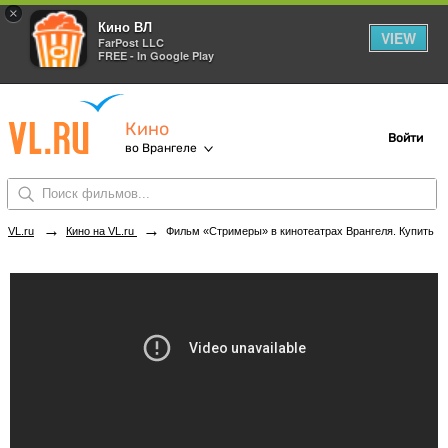
×
Кино ВЛ
VIEW
FarPost LLC
FREE - In Google Play
Кино
Войти
во Врангеле
→
→
VL.ru
Кино на VL.ru
Фильм «Стримеры» в кинотеатрах Врангеля. Купить билеты!