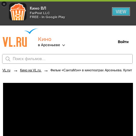
×
Кино ВЛ
VIEW
FarPost LLC
FREE - In Google Play
Кино
Войти
в Арсеньеве
→
→
VL.ru
Кино на VL.ru
Фильм «СантаМэн» в кинотеатрах Арсеньева. Купить билеты!