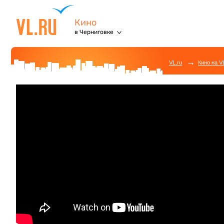
Кино
в Черниговке
→
VL.ru
Кино на V