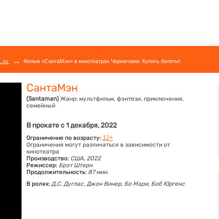
→
L.ru
Фильм «СантаМэн» в кинотеатрах Черниговки. Купить билеты!
СантаМэн
(Santaman)
Жанр:
мультфильм, фэнтези, приключения,
семейный
В прокате с 1 декабря, 2022
Ограничение по возрасту:
12+
Ограничения могут различаться в зависимости от
кинотеатра
Производство:
США, 2022
Режиссер:
Брэт Штерн
Продолжительность:
87 мин.
В ролях:
Д.С. Дуглас,
Джон Винер,
Бо Мари,
Боб Юргенс