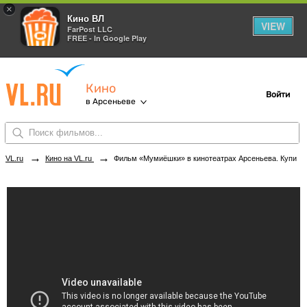
×
Кино ВЛ
VIEW
FarPost LLC
FREE - In Google Play
Кино
Войти
в Арсеньеве
→
→
VL.ru
Кино на VL.ru
Фильм «Мумиёшки» в кинотеатрах Арсеньева. Купить билеты!