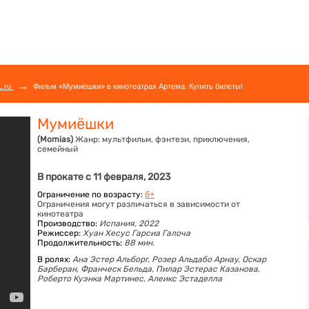
→
L.ru
Фильм «Мумиёшки» в кинотеатрах Артема. Купить билеты!
Мумиёшки
(Momias)
Жанр:
мультфильм, фэнтези, приключения,
семейный
В прокате с 11 февраля, 2023
Ограничение по возрасту:
6+
Ограничения могут различаться в зависимости от
кинотеатра
Производство:
Испания, 2022
Режиссер:
Хуан Хесус Гарсиа Галоча
Продолжительность:
88 мин.
В ролях:
Ана Эстер Альборг,
Розер Альдабо Арнау,
Оскар
Барберан,
Франческ Бельда,
Пилар Эстерас Казанова,
Роберто Куэнка Мартинес,
Алеикс Эстаделла