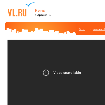
Кино
в Артеме
→
VL.ru
Кино на V