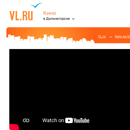
Кино
в Дальнегорске
→
VL.ru
Кино на V