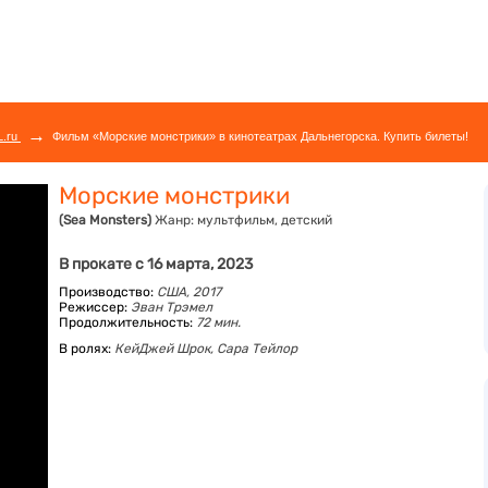
→
L.ru
Фильм «Морские монстрики» в кинотеатрах Дальнегорска. Купить билеты!
Морские монстрики
(Sea Monsters)
Жанр:
мультфильм, детский
В прокате с 16 марта, 2023
Производство:
США, 2017
Режиссер:
Эван Трэмел
Продолжительность:
72 мин.
В ролях:
КейДжей Шрок,
Сара Тейлор