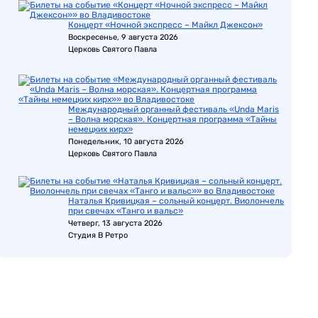
Концерт «Ночной экспресс – Майкл Джексон»
Воскресенье, 9 августа 2026
Церковь Святого Павла
Международный органный фестиваль «Unda Maris
– Волна морская». Концертная программа «Тайны
немецких кирх»
Понедельник, 10 августа 2026
Церковь Святого Павла
Наталья Кривицкая – сольный концерт. Виолончель
при свечах «Танго и вальс»
Четверг, 13 августа 2026
Студия В Ретро