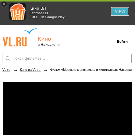
×
Кино ВЛ
VIEW
FarPost LLC
FREE - In Google Play
Кино
Войти
в Находке
→
→
VL.ru
Кино на VL.ru
Фильм «Морские монстрики» в кинотеатрах Находки. Купить билеты!