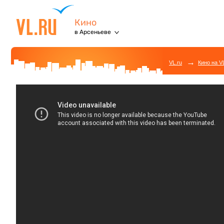
Кино
в Арсеньеве
→
VL.ru
Кино на V