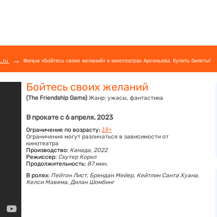
→
L.ru
Фильм «Бойтесь своих желаний» в кинотеатрах Арсеньева. Купить билеты!
Бойтесь своих желаний
(The Friendship Game)
Жанр:
ужасы, фантастика
В прокате с 6 апреля, 2023
Ограничение по возрасту:
18+
Ограничения могут различаться в зависимости от
кинотеатра
Производство:
Канада, 2022
Режиссер:
Скутер Коркл
Продолжительность:
87 мин.
В ролях:
Пейтон Лист,
Брендан Мейер,
Кейтлин Санта Хуана,
Келси Мавема,
Дилан Шомбинг