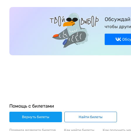
Обсуждай 
чтобы други
Обс
Помощь с билетами
Вернуть билеты
Найти билеты
Правила возврата билетов
Как найти билеты
Как получить че