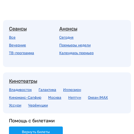
Сеансы
Анонсы
Все
Сегодня
Вечерние
Премьеры недели
ТВ-программа
Календарь премьер
Кинотеатры
Владивосток
Галактика
Иллюзион
Киномакс-Сапфир
Москва
Нептун
Океан IMAX
Уссури
Черёмушки
Помощь с билетами
Вернуть билеты