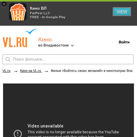
×
Кино ВЛ
VIEW
FarPost LLC
FREE - In Google Play
Кино
Войти
во Владивостоке
→
→
VL.ru
Кино на VL.ru
Фильм «Бойтесь своих желаний» в кинотеатрах Владивостока. Купить билеты!