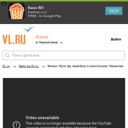
×
Кино ВЛ
VIEW
FarPost LLC
FREE - In Google Play
Кино
Войти
в Черниговке
→
→
VL.ru
Кино на VL.ru
Фильм «Кунг-фу жеребец» в кинотеатрах Черниговки. Купить билеты!