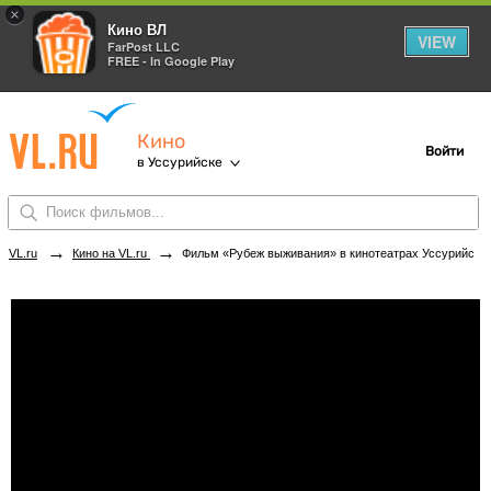
×
Кино ВЛ
VIEW
FarPost LLC
FREE - In Google Play
Кино
Войти
в Уссурийске
→
→
VL.ru
Кино на VL.ru
Фильм «Рубеж выживания» в кинотеатрах Уссурийска. Купить билеты!