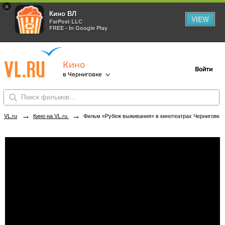
×
Кино ВЛ
VIEW
FarPost LLC
FREE - In Google Play
Кино
Войти
в Черниговке
→
→
VL.ru
Кино на VL.ru
Фильм «Рубеж выживания» в кинотеатрах Черниговки. Купить билеты!