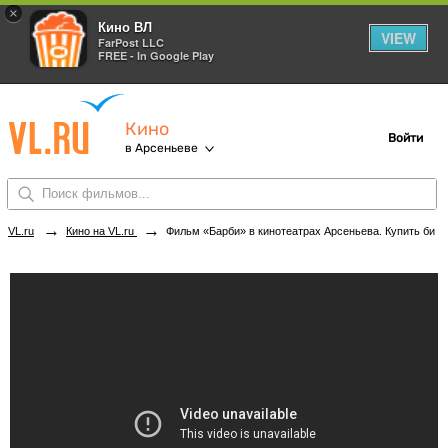
×
Кино ВЛ
VIEW
FarPost LLC
FREE - In Google Play
Кино
Войти
в Арсеньеве
→
→
VL.ru
Кино на VL.ru
Фильм «Барби» в кинотеатрах Арсеньева. Купить билеты!