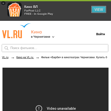
×
Кино ВЛ
VIEW
FarPost LLC
FREE - In Google Play
Кино
Войти
в Черниговке
→
→
VL.ru
Кино на VL.ru
Фильм «Барби» в кинотеатрах Черниговки. Купить билеты!