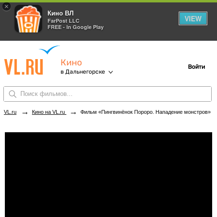
×
Кино ВЛ
VIEW
FarPost LLC
FREE - In Google Play
Кино
Войти
в Дальнегорске
→
→
VL.ru
Кино на VL.ru
Фильм «Пингвинёнок Пороро. Нападение монстров» в кинотеатрах Дальнегорска. Купить билеты!