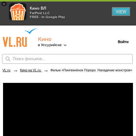
×
Кино ВЛ
VIEW
FarPost LLC
FREE - In Google Play
Кино
Войти
в Уссурийске
→
→
VL.ru
Кино на VL.ru
Фильм «Пингвинёнок Пороро. Нападение монстров» в кинотеатрах Уссурийска. Купить билеты!