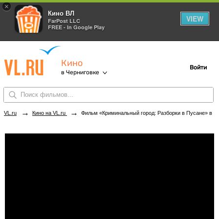
×
Кино ВЛ
VIEW
FarPost LLC
FREE - In Google Play
Кино
Войти
в Черниговке
→
→
VL.ru
Кино на VL.ru
Фильм «Криминальный город: Разборки в Пусане» в кинотеатрах Черниговки. Купить билеты!