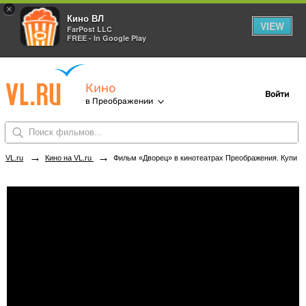
×
Кино ВЛ
VIEW
FarPost LLC
FREE - In Google Play
Кино
Войти
в Преображении
→
→
VL.ru
Кино на VL.ru
Фильм «Дворец» в кинотеатрах Преображения. Купить билеты!