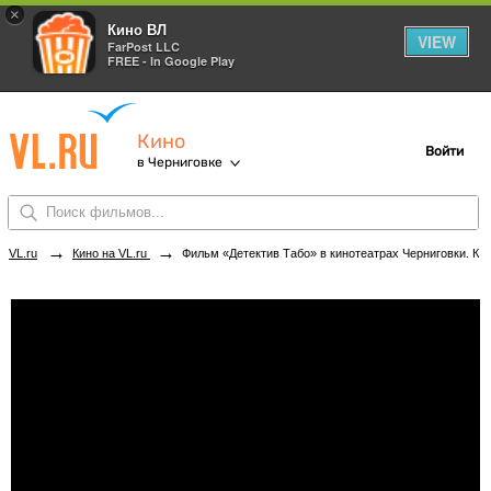
×
Кино ВЛ
VIEW
FarPost LLC
FREE - In Google Play
Кино
Войти
в Черниговке
→
→
VL.ru
Кино на VL.ru
Фильм «Детектив Табо» в кинотеатрах Черниговки. Купить билеты!