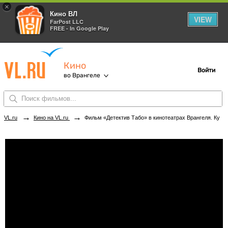
×
Кино ВЛ
VIEW
FarPost LLC
FREE - In Google Play
Кино
Войти
во Врангеле
→
→
VL.ru
Кино на VL.ru
Фильм «Детектив Табо» в кинотеатрах Врангеля. Купить билеты!