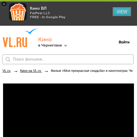
×
Кино ВЛ
VIEW
FarPost LLC
FREE - In Google Play
Кино
Войти
в Черниговке
→
→
VL.ru
Кино на VL.ru
Фильм «Моя прекрасная свадьба» в кинотеатрах Черниговки. Купить билеты!