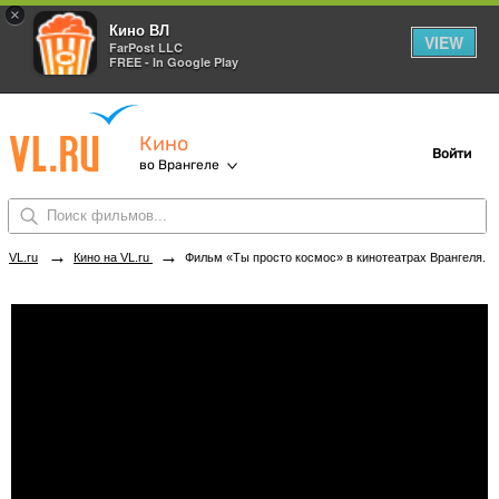
×
Кино ВЛ
VIEW
FarPost LLC
FREE - In Google Play
Кино
Войти
во Врангеле
→
→
VL.ru
Кино на VL.ru
Фильм «Ты просто космос» в кинотеатрах Врангеля. Купить билеты!