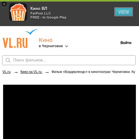
×
Кино ВЛ
VIEW
FarPost LLC
FREE - In Google Play
Кино
Войти
в Черниговке
→
→
VL.ru
Кино на VL.ru
Фильм «Бордерлендс» в кинотеатрах Черниговки. Купить билеты!