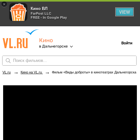
×
Кино ВЛ
VIEW
FarPost LLC
FREE - In Google Play
Кино
Войти
в Дальнегорске
→
→
VL.ru
Кино на VL.ru
Фильм «Виды доброты» в кинотеатрах Дальнегорска. Купить билеты!