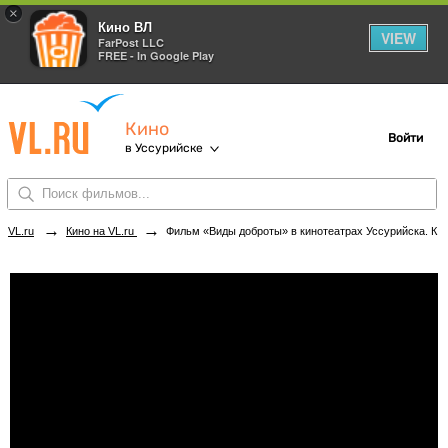
×
Кино ВЛ
VIEW
FarPost LLC
FREE - In Google Play
Кино
Войти
в Уссурийске
→
→
VL.ru
Кино на VL.ru
Фильм «Виды доброты» в кинотеатрах Уссурийска. Купить билеты!