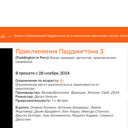
→
L.ru
Фильм «Приключения Паддингтона 3» в кинотеатрах Арсеньева. Купить биле
Приключения Паддингтона 3
(Paddington in Peru)
Жанр:
комедия, детектив, приключения,
семейный
В прокате с 28 ноября, 2024
Ограничение по возрасту:
6+
Ограничения могут различаться в зависимости от
кинотеатра
Производство:
Великобритания, Франция, Япония, США, 2024
Режиссер:
Дагал Уилсон
Продолжительность:
1 ч 46 мин
В ролях:
Оливия Колман,
Антонио Бандерас,
Эмили
Мортимер,
Джим Бродбент,
Бен Уишоу,
Имелда Стонтон,
Джули Уолтерс,
Хью Бонневилль,
Мадлен Харрис,
Сэмюэл
Джослин