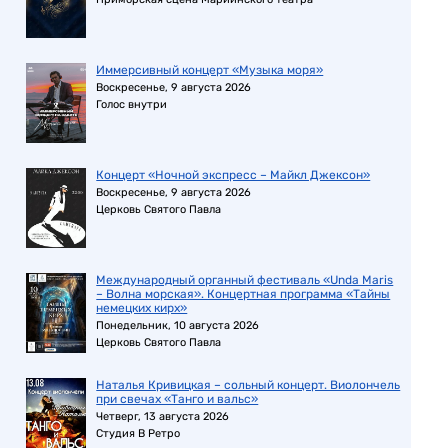
Иммерсивный концерт «Музыка моря»
Воскресенье, 9 августа 2026
Голос внутри
Концерт «Ночной экспресс – Майкл Джексон»
Воскресенье, 9 августа 2026
Церковь Святого Павла
Международный органный фестиваль «Unda Maris
– Волна морская». Концертная программа «Тайны
немецких кирх»
Понедельник, 10 августа 2026
Церковь Святого Павла
Наталья Кривицкая – сольный концерт. Виолончель
при свечах «Танго и вальс»
Четверг, 13 августа 2026
Студия В Ретро