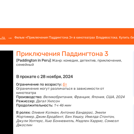
→
L.ru
Фильм «Приключения Паддингтона 3» в кинотеатрах Владивостока. Купить би
Приключения Паддингтона 3
(Paddington in Peru)
Жанр:
комедия, детектив, приключения,
семейный
В прокате с 28 ноября, 2024
Ограничение по возрасту:
6+
Ограничения могут различаться в зависимости от
кинотеатра
Производство:
Великобритания, Франция, Япония, США, 2024
Режиссер:
Дагал Уилсон
Продолжительность:
1 ч 46 мин
В ролях:
Оливия Колман,
Антонио Бандерас,
Эмили
Мортимер,
Джим Бродбент,
Бен Уишоу,
Имелда Стонтон,
Джули Уолтерс,
Хью Бонневилль,
Мадлен Харрис,
Сэмюэл
Джослин