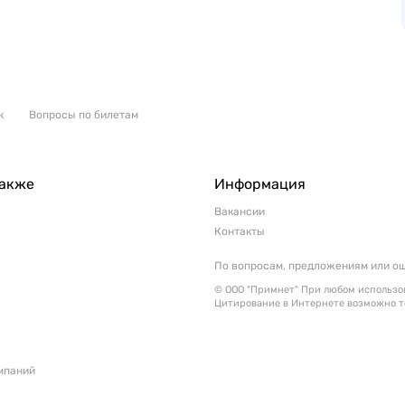
к
Вопросы по билетам
также
Информация
Вакансии
Контакты
По вопросам, предложениям или о
© ООО "Примнет" При любом использов
Цитирование в Интернете возможно т
мпаний