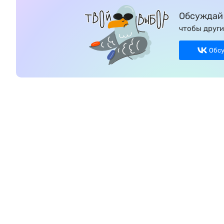
Обсуждай 
чтобы други
Обс