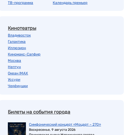
ТВ-программа
Календарь премьер
Кинотеатры
Владивосток
Галактика
Иллюзион
Киномакс-Сапфир
Москва
Нептун
Океан IMAX
Уссури
Черёмушки
Билеты на события города
Симфонический концерт «Моцарт – 270»
Воскресенье, 9 августа 2026
Приморская сцена Мариинского театра