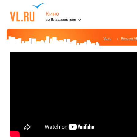
Кино
во Владивостоке
→
VL.ru
Кино на V