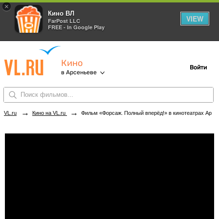
×
Кино ВЛ
VIEW
FarPost LLC
FREE - In Google Play
Кино
Войти
в Арсеньеве
→
→
VL.ru
Кино на VL.ru
Фильм «Форсаж. Полный вперёд!» в кинотеатрах Арсеньева. Купить билеты!