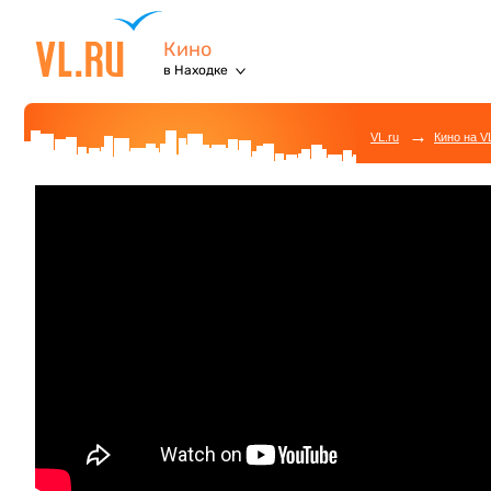
Кино
в Находке
→
VL.ru
Кино на V