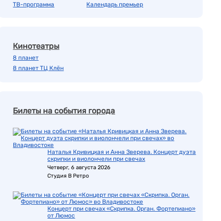
ТВ-программа
Календарь премьер
Кинотеатры
8 планет
8 планет ТЦ Клён
Билеты на события города
Наталья Кривицкая и Анна Зверева. Концерт дуэта
скрипки и виолончели при свечах
Четверг, 6 августа 2026
Студия В Ретро
Концерт при свечах «Скрипка. Орган. Фортепиано»
от Люмос