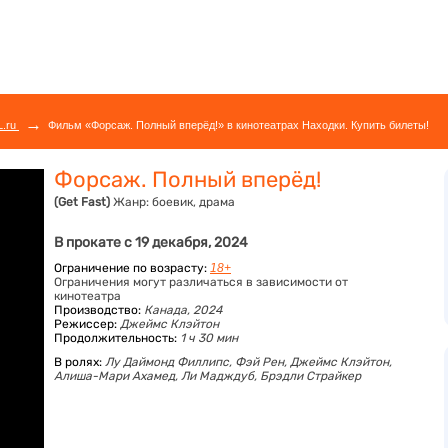
→
L.ru
Фильм «Форсаж. Полный вперёд!» в кинотеатрах Находки. Купить билеты!
Форсаж. Полный вперёд!
(Get Fast)
Жанр:
боевик, драма
В прокате с 19 декабря, 2024
Ограничение по возрасту:
18+
Ограничения могут различаться в зависимости от
кинотеатра
Производство:
Канада, 2024
Режиссер:
Джеймс Клэйтон
Продолжительность:
1 ч 30 мин
В ролях:
Лу Даймонд Филлипс,
Фэй Рен,
Джеймс Клэйтон,
Алиша-Мари Ахамед,
Ли Мадждуб,
Брэдли Страйкер