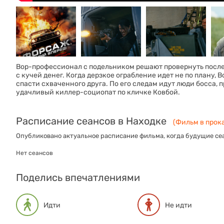
Вор-профессионал с подельником решают провернуть послед
с кучей денег. Когда дерзкое ограбление идет не по плану, В
спасти схваченного друга. По его следам идут люди босса,
удачливый киллер-социопат по кличке Ковбой.
Расписание сеансов в Находке
(Фильм в прока
Опубликовано актуальное расписание фильма, когда будущие сеа
Нет сеансов
Поделись впечатлениями
Идти
Не идти