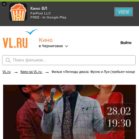
×
Кино ВЛ
VIEW
FarPost LLC
FREE - In Google Play
Кино
Войти
в Черниговке
→
→
VL.ru
Кино на VL.ru
Фильм «Легенды джаза: Фрэнк и Луи (трибьют-концерт с оркестром)» в кинотеатрах Черниговки. Купить билеты!