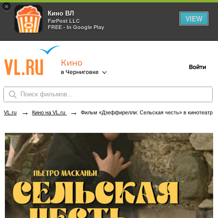
×
Кино ВЛ
VIEW
FarPost LLC
FREE - In Google Play
Кино
Войти
в Черниговке
→
→
VL.ru
Кино на VL.ru
Фильм «Дзеффирелли: Сельская честь» в кинотеатрах Черниговки. Купить билеты!