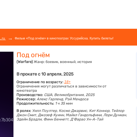
→
L.ru
Фильм «Под огнём» в кинотеатрах Уссурийска. Купить билеты!
Под огнём
(Warfare)
Жанр:
боевик, военный, история
В прокате с 10 апреля, 2025
Ограничение по возрасту:
18+
Ограничения могут различаться в зависимости от
кинотеатра
Производство:
США, Великобритания, 2025
Режиссер:
Алекс Гарленд, Рэй Мендоса
Продолжительность:
1 ч 35 мин
В ролях:
Уилл Поултер,
Космо Джарвис,
Кит Коннор,
Тейлор
Джон Смит,
Джозеф Куинн,
Майкл Гандольфини,
Лори Дункан,
Эдейн Брэдли,
Финн Беннетт,
Д’Фарао Ун-А-Тай