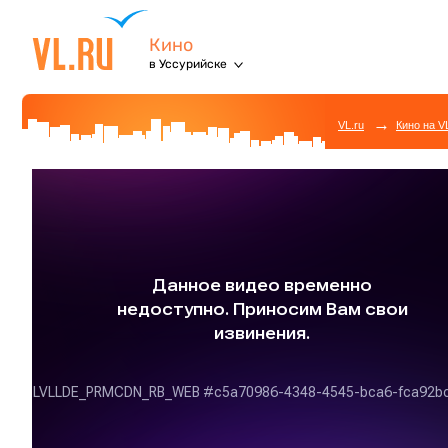
Кино
в Уссурийске
→
VL.ru
Кино на V