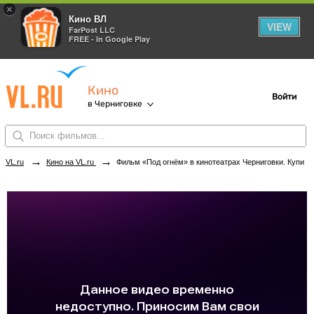
×
Кино ВЛ
VIEW
FarPost LLC
FREE - In Google Play
Кино
Войти
в Черниговке
→
→
VL.ru
Кино на VL.ru
Фильм «Под огнём» в кинотеатрах Черниговки. Купить билеты!