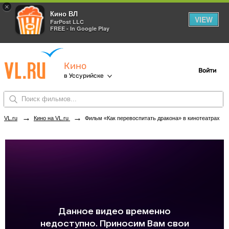
×
Кино ВЛ
VIEW
FarPost LLC
FREE - In Google Play
Кино
Войти
в Уссурийске
→
→
VL.ru
Кино на VL.ru
Фильм «Как перевоспитать дракона» в кинотеатрах Уссурийска. Купить билеты!