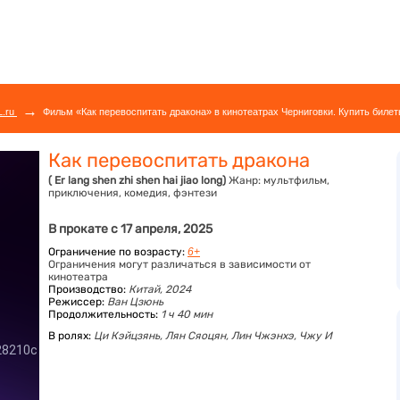
→
L.ru
Фильм «Как перевоспитать дракона» в кинотеатрах Черниговки. Купить билет
Как перевоспитать дракона
( Er lang shen zhi shen hai jiao long)
Жанр:
мультфильм,
приключения, комедия, фэнтези
В прокате с 17 апреля, 2025
Ограничение по возрасту:
6+
Ограничения могут различаться в зависимости от
кинотеатра
Производство:
Китай, 2024
Режиссер:
Ван Цзюнь
Продолжительность:
1 ч 40 мин
В ролях:
Ци Кэйцзянь,
Лян Сяоцян,
Лин Чжэнхэ,
Чжу И