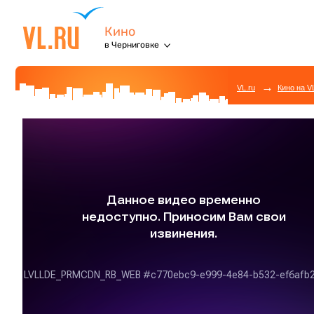
Кино
в Черниговке
→
VL.ru
Кино на V