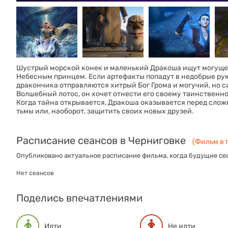
Шустрый морской конек и маленький Дракоша ищут могуще
Небесным принцем. Если артефакты попадут в недобрые руки
дракончика отправляются хитрый Бог Грома и могучий, но 
Волшебный лотос, он хочет отнести его своему таинственно
Когда тайна открывается, Дракоша оказывается перед сло
тьмы или, наоборот, защитить своих новых друзей.
Расписание сеансов в Черниговке
(Фильм в п
Опубликовано актуальное расписание фильма, когда будущие сеа
Нет сеансов
Поделись впечатлениями
Идти
Не идти