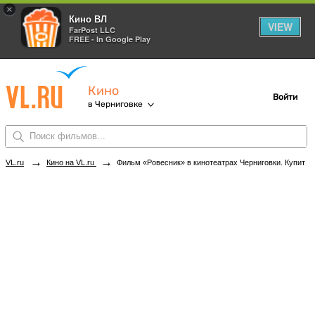
×
Кино ВЛ
VIEW
FarPost LLC
FREE - In Google Play
Кино
Войти
в Черниговке
→
→
VL.ru
Кино на VL.ru
Фильм «Ровесник» в кинотеатрах Черниговки. Купить билеты!