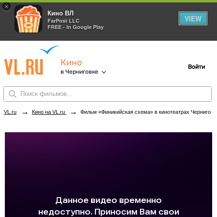
×
Кино ВЛ
VIEW
FarPost LLC
FREE - In Google Play
Кино
Войти
в Черниговке
→
→
VL.ru
Кино на VL.ru
Фильм «Финикийская схема» в кинотеатрах Черниговки. Купить билеты!