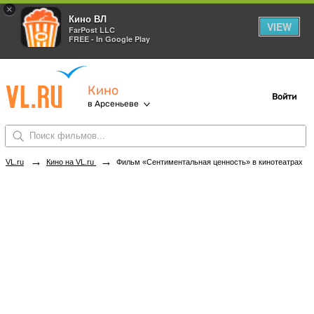
×
Кино ВЛ
VIEW
FarPost LLC
FREE - In Google Play
Кино
Войти
в Арсеньеве
→
→
VL.ru
Кино на VL.ru
Фильм «Сентиментальная ценность» в кинотеатрах Арсеньева. Купить билеты!