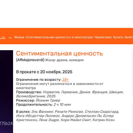
→
L.ru
Фильм «Сентиментальная ценность» в кинотеатрах Черниговки. Купить билет
Сентиментальная ценность
(Affeksjonsverdi)
Жанр:
драма, комедия
В прокате с 20 ноября, 2025
Ограничение по возрасту:
18+
Ограничения могут различаться в зависимости от
кинотеатра
Производство:
Норвегия, Германия, Дания, Франция, Швеция,
Великобритания, 2025
Режиссер:
Йоаким Триер
Продолжительность:
2 ч 10 мин
В ролях:
Эль Фаннинг,
Ренате Реинсве,
Стеллан Скарсгард,
Инга Ибсдоттер Лиллеос,
Андерс Даниельсен Ли,
Еспер
Кристенсен,
Лена Эндре,
Кори Майкл Смит,
Катрин Коэн