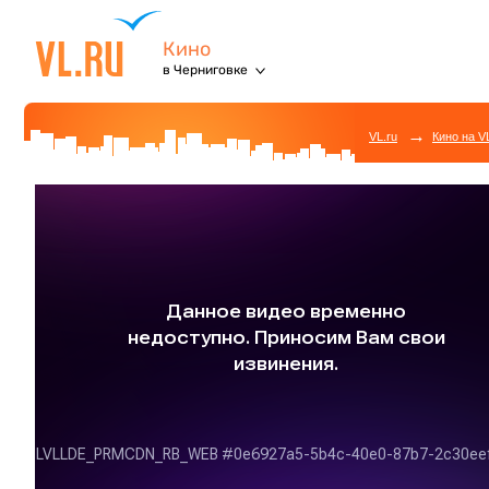
Кино
в Черниговке
→
VL.ru
Кино на V