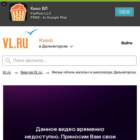
×
Кино ВЛ
VIEW
FarPost LLC
FREE - In Google Play
Кино
Войти
в Дальнегорске
→
→
VL.ru
Кино на VL.ru
Фильм «Атель-матель» в кинотеатрах Дальнегорска. Купить билеты!