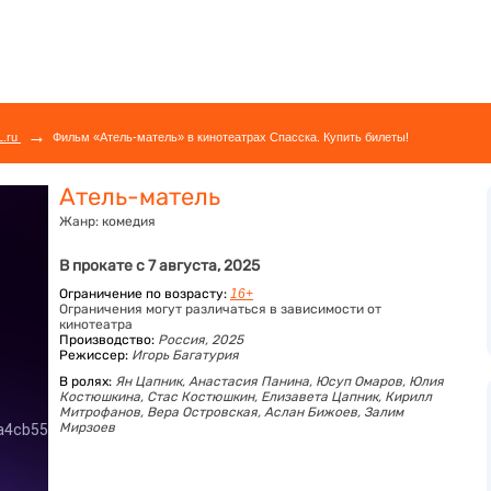
→
L.ru
Фильм «Атель-матель» в кинотеатрах Спасска. Купить билеты!
Атель-матель
Жанр:
комедия
В прокате с 7 августа, 2025
Ограничение по возрасту:
16+
Ограничения могут различаться в зависимости от
кинотеатра
Производство:
Россия, 2025
Режиссер:
Игорь Багатурия
В ролях:
Ян Цапник,
Анастасия Панина,
Юсуп Омаров,
Юлия
Костюшкина,
Стас Костюшкин,
Елизавета Цапник,
Кирилл
Митрофанов,
Вера Островская,
Аслан Бижоев,
Залим
Мирзоев