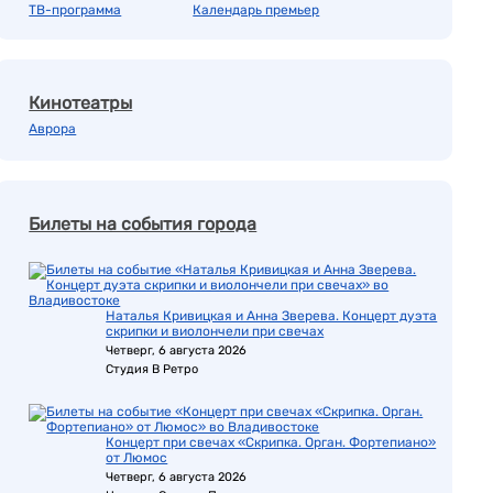
ТВ-программа
Календарь премьер
Кинотеатры
Аврора
Билеты на события города
Наталья Кривицкая и Анна Зверева. Концерт дуэта
скрипки и виолончели при свечах
Четверг, 6 августа 2026
Студия В Ретро
Концерт при свечах «Скрипка. Орган. Фортепиано»
от Люмос
Четверг, 6 августа 2026