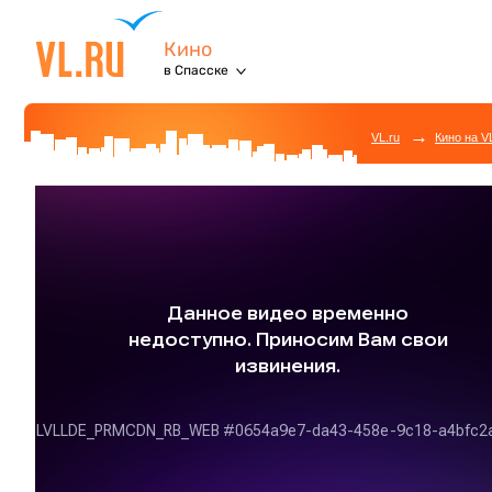
Кино
в Спасске
→
VL.ru
Кино на V