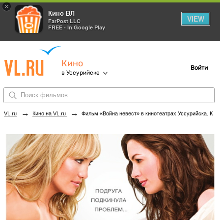
×
Кино ВЛ
VIEW
FarPost LLC
FREE - In Google Play
Кино
Войти
в Уссурийске
→
→
VL.ru
Кино на VL.ru
Фильм «Война невест» в кинотеатрах Уссурийска. Купить билеты!