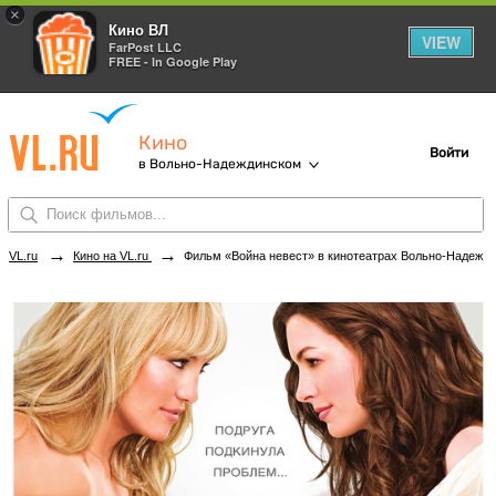
×
Кино ВЛ
VIEW
FarPost LLC
FREE - In Google Play
Кино
Войти
в Вольно-Надеждинском
→
→
VL.ru
Кино на VL.ru
Фильм «Война невест» в кинотеатрах Вольно-Надеждинского. Купить билеты!