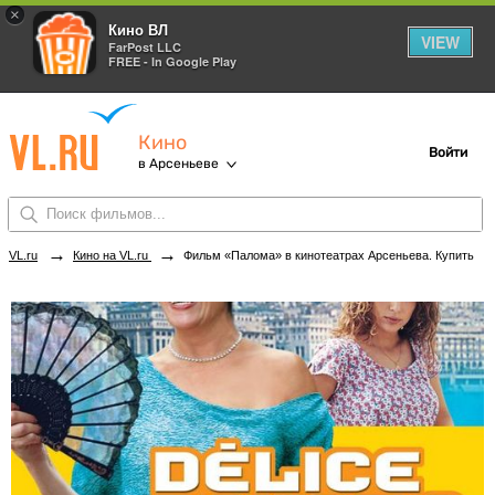
×
Кино ВЛ
VIEW
FarPost LLC
FREE - In Google Play
Кино
Войти
в Арсеньеве
→
→
VL.ru
Кино на VL.ru
Фильм «Палома» в кинотеатрах Арсеньева. Купить билеты!