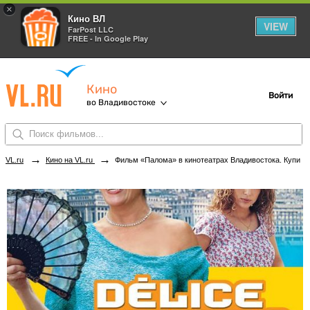
×
Кино ВЛ
VIEW
FarPost LLC
FREE - In Google Play
Кино
Войти
во Владивостоке
→
→
VL.ru
Кино на VL.ru
Фильм «Палома» в кинотеатрах Владивостока. Купить билеты!