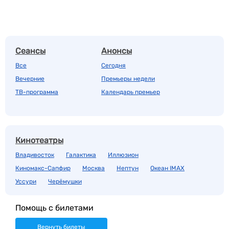
Сеансы
Анонсы
Все
Сегодня
Вечерние
Премьеры недели
ТВ-программа
Календарь премьер
Кинотеатры
Владивосток
Галактика
Иллюзион
Киномакс-Сапфир
Москва
Нептун
Океан IMAX
Уссури
Черёмушки
Помощь с билетами
Вернуть билеты