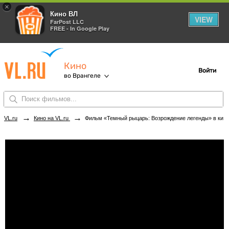
×
Кино ВЛ
VIEW
FarPost LLC
FREE - In Google Play
Кино
Войти
во Врангеле
→
→
VL.ru
Кино на VL.ru
Фильм «Темный рыцарь: Возрождение легенды» в кинотеатрах Врангеля. Купить билеты!