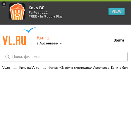
×
Кино ВЛ
VIEW
FarPost LLC
FREE - In Google Play
Кино
Войти
в Арсеньеве
→
→
VL.ru
Кино на VL.ru
Фильм «Элио» в кинотеатрах Арсеньева. Купить билеты!