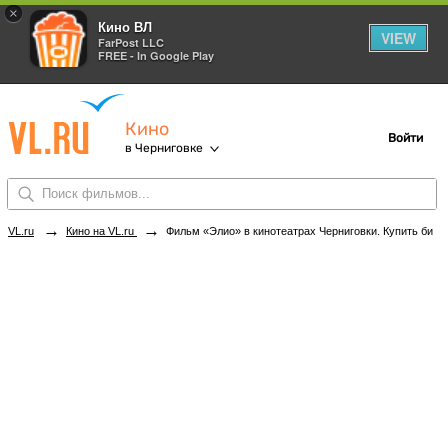
×
Кино ВЛ
VIEW
FarPost LLC
FREE - In Google Play
Кино
Войти
в Черниговке
→
→
VL.ru
Кино на VL.ru
Фильм «Элио» в кинотеатрах Черниговки. Купить билеты!