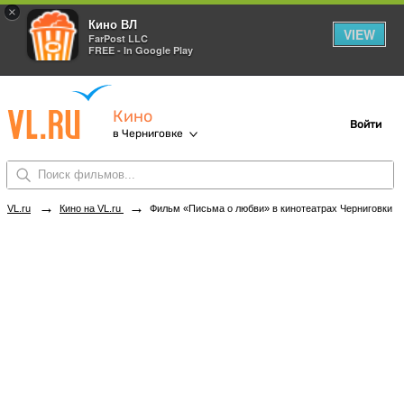
×
Кино ВЛ
VIEW
FarPost LLC
FREE - In Google Play
Кино
Войти
в Черниговке
→
→
VL.ru
Кино на VL.ru
Фильм «Письма о любви» в кинотеатрах Черниговки. Купить билеты!