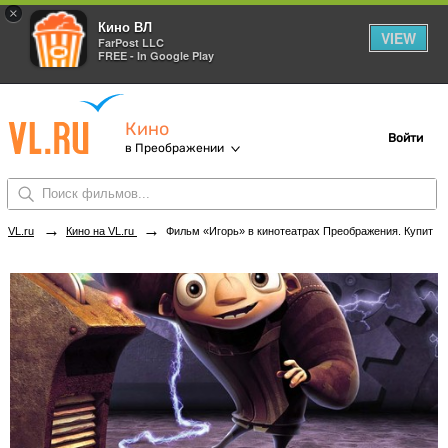
×
Кино ВЛ
VIEW
FarPost LLC
FREE - In Google Play
Кино
Войти
в Преображении
→
→
VL.ru
Кино на VL.ru
Фильм «Игорь» в кинотеатрах Преображения. Купить билеты!